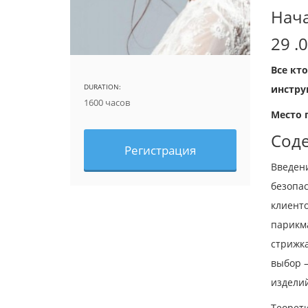
Нача
29 .
Все кт
DURATION:
инстру
1600 часов
Место 
Соде
Регистрация
Введени
безопа
клиент
парикма
стрижка
выбор 
издели
Теорет