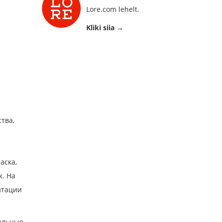
Lore.com lehelt.
Kliki siia →
тва,
аска,
к. На
нтации
нальные