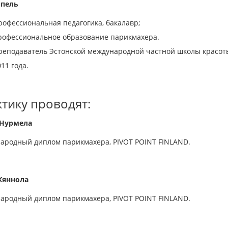
ппель
рофессиональная педагогика, бакалавр;
рофессиональное образование парикмахера.
реподаватель Эстонской международной частной школы красот
011 года.
тику проводят:
 Нурмела
ародный диплом парикмахера, PIVOT POINT FINLAND.
Кяннола
ародный диплом парикмахера, PIVOT POINT FINLAND.