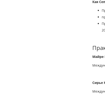
Кая Се
П
п
П
2
Прак
Майре
Междун
Сирье 
Междун