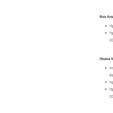
Яна Ан
П
П
2
Леана 
У
б
п
П
2