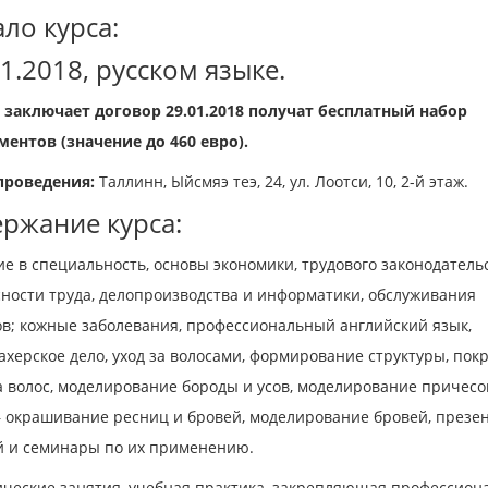
ло курса:
01.2018, русском языке.
о заключает договор 29.01.2018 получат бесплатный набор
ментов (значение до 460 евро).
проведения:
Таллинн, Ыйсмяэ теэ, 24, ул. Лоотси, 10, 2-й этаж.
ржание курса:
е в специальность, основы экономики, трудового законодательс
сности труда, делопроизводства и информатики, обслуживания
ов; кожные заболевания, профессиональный английский язык,
херское дело, уход за волосами, формирование структуры, покр
 волос, моделирование бороды и усов, моделирование причесо
– окрашивание ресниц и бровей, моделирование бровей, презе
й и семинары по их применению.
ические занятия, учебная практика, закрепляющая профессио