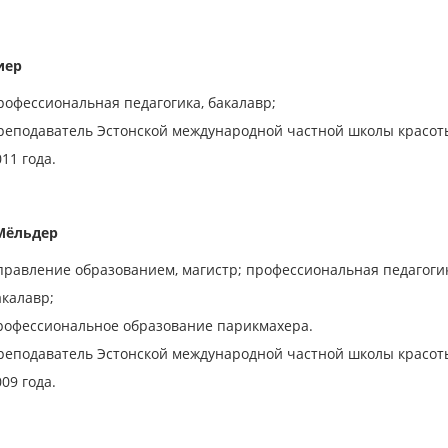
иер
рофессиональная педагогика, бакалавр;
реподаватель Эстонской международной частной школы красот
011 года.
Мёльдер
правление образованием, магистр; профессиональная педагоги
акалавр;
рофессиональное образование парикмахера.
реподаватель Эстонской международной частной школы красот
009 года.