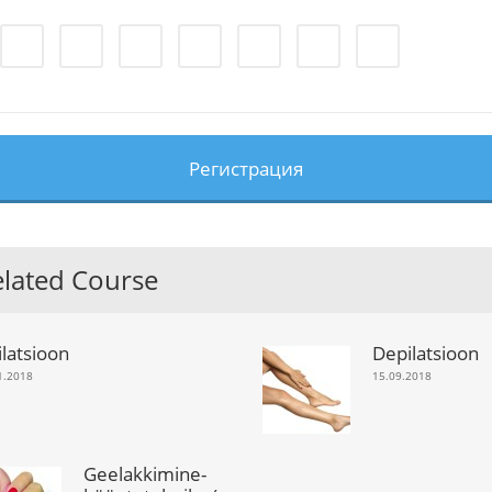
Регистрация
elated Course
ilatsioon
Depilatsioon
1.2018
15.09.2018
Geelakkimine-