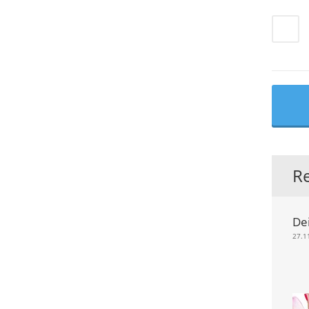
R
De
27.1