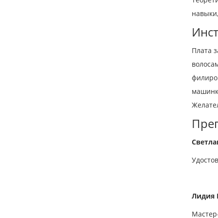
навыки
Инс
Плата з
волоса
филиро
машинки
Желате
Пре
Светла
Удостов
Лидия
Мастер