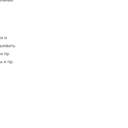
ки и
ьзовать
и пр.
ы и пр.