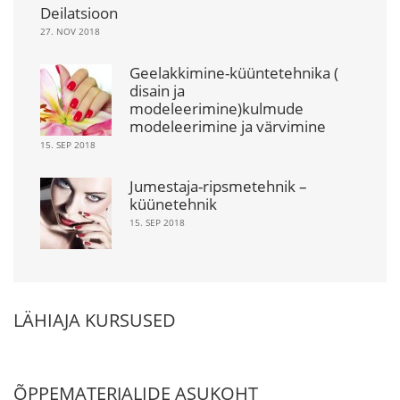
Deilatsioon
27. NOV 2018
Geelakkimine-küüntetehnika (
disain ja
modeleerimine)kulmude
modeleerimine ja värvimine
15. SEP 2018
Jumestaja-ripsmetehnik –
küünetehnik
15. SEP 2018
LÄHIAJA KURSUSED
ÕPPEMATERJALIDE ASUKOHT