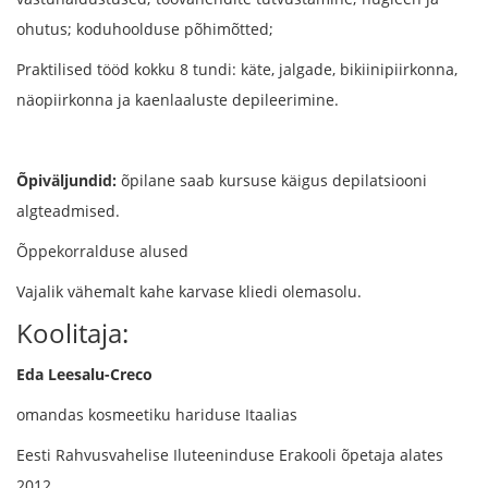
ohutus; koduhoolduse põhimõtted;
Praktilised tööd kokku 8 tundi: käte, jalgade, bikiinipiirkonna,
näopiirkonna ja kaenlaaluste depileerimine.
Õpiväljundid:
õpilane saab kursuse käigus depilatsiooni
algteadmised.
Õppekorralduse alused
Vajalik vähemalt kahe karvase kliedi olemasolu.
Koolitaja:
Eda Leesalu-Creco
omandas kosmeetiku hariduse Itaalias
Eesti Rahvusvahelise Iluteeninduse Erakooli õpetaja alates
2012