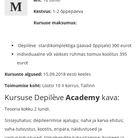
M
Kestvus:
1-2 õppepäeva
Kursuse maksumus:
Depilève stardikomplektiga (jäävad õppijale) 300 eurot
individuaalne või väikses rühmas toimuv koolitus 395
eurot
Kursuste algused:
15.09.2018 eesti keeles
Toimumise koht:
Lootsi 10 II korrus, Tallinn
Kursuse Depilève
Academy
kava:
Teooria kokku 2 tundi.
Sissejuhatus; depileerimise ajalugu; naha ja karva ehitus;
vaha-tutvustus, koostis, eripära, näidustused ja
vastunäidustused; töövahendite tutvustamine; hügieen ja