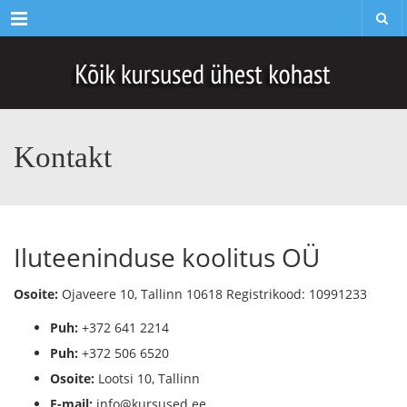
Menu
Kontakt
Iluteeninduse koolitus OÜ
Osoite:
Ojaveere 10, Tallinn 10618 Registrikood: 10991233
Puh:
+372 641 2214
Puh:
+372 506 6520
Osoite:
Lootsi 10, Tallinn
E-mail:
info@kursused.ee