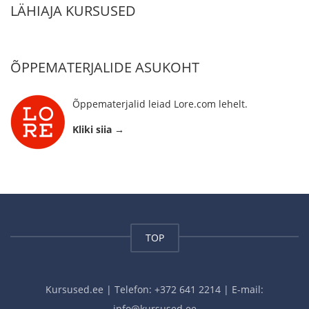
LÄHIAJA KURSUSED
ÕPPEMATERJALIDE ASUKOHT
Õppematerjalid leiad Lore.com lehelt.
Kliki siia →
TOP
Kursused.ee | Telefon: +372 641 2214 | E-mail:
info@kursused.ee