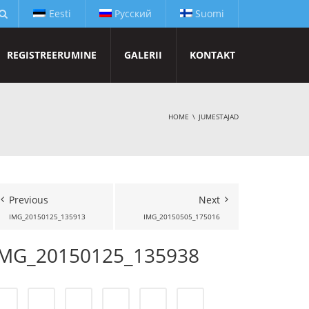
Eesti
Русский
Suomi
REGISTREERUMINE
GALERII
KONTAKT
HOME
JUMESTAJAD
Previous
Next
IMG_20150125_135913
IMG_20150505_175016
IMG_20150125_135938