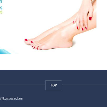
TOP
fo@kursused.ee